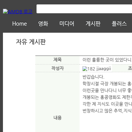
Home
영화
미디어
게시판
플러스
자유 게시판
제목
이런 훌륭한 곳이 있었다니
작성자
jjaaggii
조
반갑습니다.
학창시절 극장 개봉되는 
이런곳을 만나다니 너무 좋
개봉되는 홍콩영화도 제한
각한 제 지식도 이곳을 만나
번창하시고 많은 추억,지식
내용