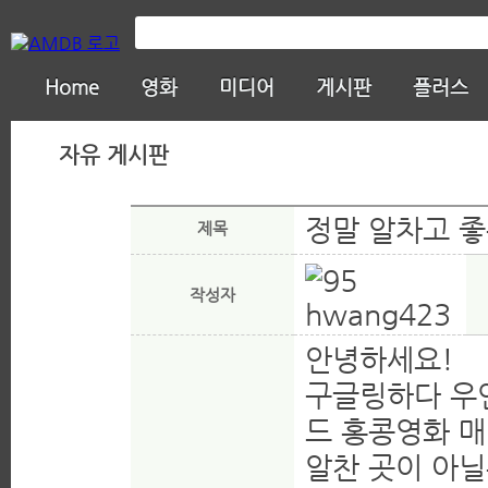
Home
영화
미디어
게시판
플러스
자유 게시판
정말 알차고 좋
제목
작성자
hwang423
안녕하세요!
구글링하다 우
드 홍콩영화 
알찬 곳이 아닐