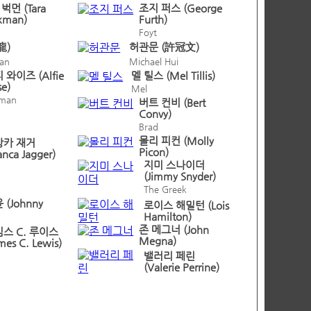
벅먼 (Tara
조지 퍼스 (George
kman)
Furth)
Foyt
龍)
허관문 (許冠文)
han
Michael Hui
 와이즈 (Alfie
멜 틸스 (Mel Tillis)
se)
Mel
tman
버트 컨비 (Bert
Convy)
Brad
몰리 피컨 (Molly
앙카 재거
Picon)
anca Jagger)
지미 스나이더
(Jimmy Snyder)
The Greek
 (Johnny
로이스 해밀턴 (Lois
Hamilton)
존 메그너 (John
스 C. 루이스
Megna)
mes C. Lewis)
밸러리 페린
(Valerie Perrine)