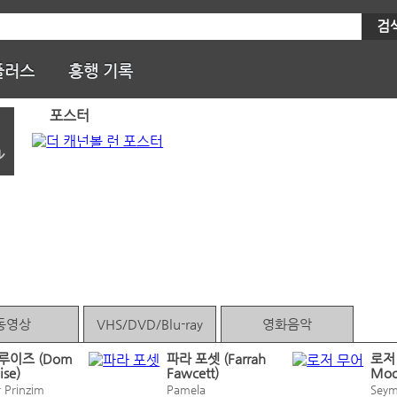
검
플러스
흥행 기록
포스터
ル
동영상
VHS/DVD/Blu-ray
영화음악
루이즈 (Dom
파라 포셋 (Farrah
로저 
ise)
Fawcett)
Moo
r Prinzim
Pamela
Sey