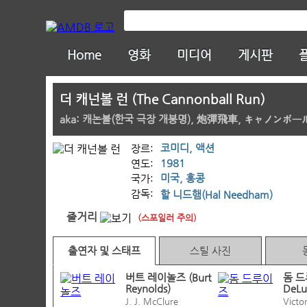
Home
영화
미디어
게시판
더 캐넌볼 런 (The Cannonball Run)
aka: 캐논볼(한국 극장 개봉명), 炮彈飛車, キャノンボー
코미디, 액션
장르:
1981
연도:
미국, 홍콩
국가:
감독:
할 니드햄(Hal Needham)
줄거리
(스포일러 주의)
출연자 및 스태프
스틸 사진
버트 레이놀즈 (Burt
돔 드
Reynolds)
DeLu
J. J. McClure
Victo