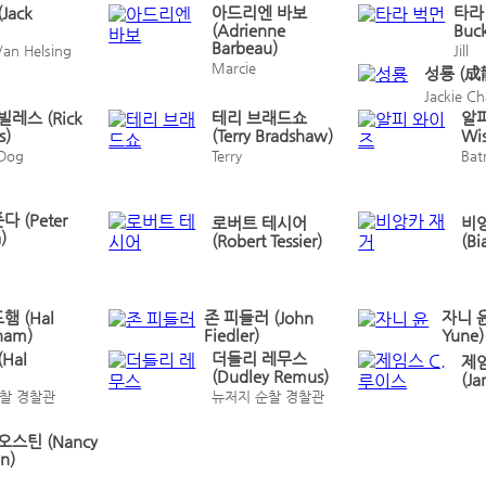
Jack
아드리엔 바보
타라 
(Adrienne
Buc
Barbeau)
Van Helsing
Jill
Marcie
성룡 (成
Jackie C
빌레스 (Rick
테리 브래드쇼
알피
s)
(Terry Bradshaw)
Wi
Dog
Terry
Ba
다 (Peter
로버트 테시어
비
)
(Robert Tessier)
(Bi
햄 (Hal
존 피들러 (John
자니 윤
ham)
Fiedler)
Yune)
Hal
더들리 레무스
제임
(Dudley Remus)
(Ja
찰 경찰관
뉴저지 순찰 경찰관
오스틴 (Nancy
in)