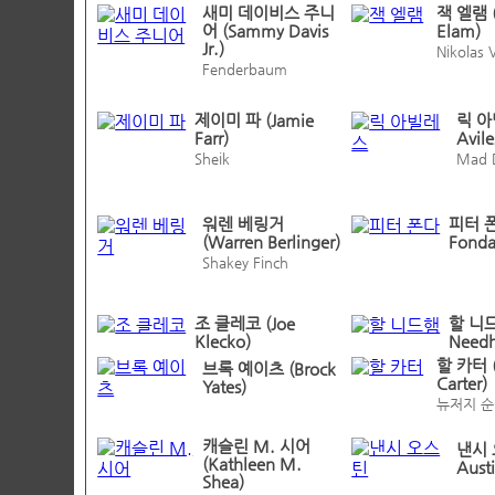
새미 데이비스 주니
잭 엘램 (
어 (Sammy Davis
Elam)
Jr.)
Nikolas 
Fenderbaum
제이미 파 (Jamie
릭 아
Farr)
Avile
Sheik
Mad 
워렌 베링거
피터 폰
(Warren Berlinger)
Fonda
Shakey Finch
조 클레코 (Joe
할 니드
Klecko)
Need
할 카터 (
브록 예이츠 (Brock
Carter)
Yates)
뉴저지 순
캐슬린 M. 시어
낸시 
(Kathleen M.
Aust
Shea)