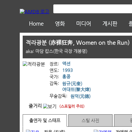
Home
영화
미디어
게시판
적라광분 (赤裸狂奔, Women on the Run)
aka: 마담 캅스(한국 극장 개봉명)
액션
장르:
1993
연도:
홍콩
국가:
감독:
원규(元奎)
여대위(黎大煒)
무술감독:
원덕(元德)
줄거리
(스포일러 주의)
출연자 및 스태프
스틸 사진