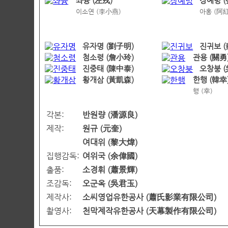
좌융 (左戎)
장예령 
이소연 (李小燕)
아홍 (阿紅
유자명 (劉子明)
진귀보 
첨소령 (詹小玲)
관용 (關勇
진중태 (陳中泰)
오창붕 
황개삼 (黃凱森)
한행 (韓幸
행 (幸)
각본:
반원량 (潘源良)
제작:
원규 (元奎)
여대위 (黎大煒)
집행감독:
여위국 (余偉國)
출품:
소경휘 (蕭景輝)
조감독:
오군옥 (吳君玉)
제작사:
소씨영업유한공사 (蕭氏影業有限公司)
촬영사:
천막제작유한공사 (天幕製作有限公司)