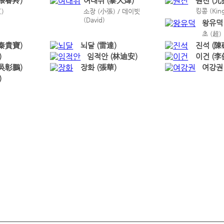
(張睿羚)
여대위 (黎大煒)
원진 (元
킹콩 (Kin
)
소장 (小張) / 데이빗
(David)
왕유덕
초 (超)
(秦貴寶)
뇌달 (雷達)
진석 (陳
)
임적안 (林迪安)
이건 (李
(吳彰鵬)
장화 (張華)
여강권
)