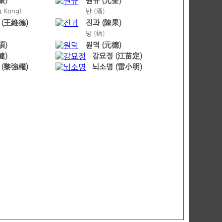
振)
원규 (元奎)
g Kong)
반 (潘)
 (王維德)
진과 (陳果)
병 (炳)
碩)
원덕 (元德)
健)
강묘정 (江苗定)
 (黎強權)
뇌소명 (雷小明)