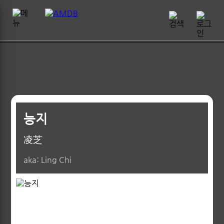
능지
凌芝
aka: Ling Chi