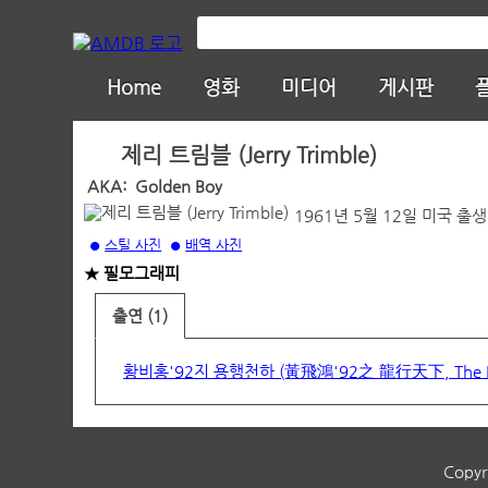
Home
영화
미디어
게시판
제리 트림블 (Jerry Trimble)
AKA:
Golden Boy
1961년 5월 12일 미국 출
스틸 사진
배역 사진
●
●
★ 필모그래피
출연 (1)
황비홍'92지 용행천하 (黃飛鴻'92之 龍行天下, The Mas
Copyr