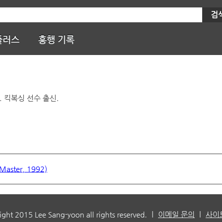
검
플러스
흥행 기록
생. 킥복싱 선수 출신.
ter, 1992)
|
|
ight 2015 Lee Sang-yoon all rights reserved.
이메일 문의
사이