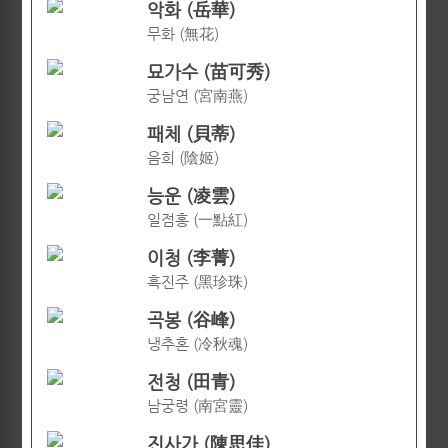
악화 (岳華)
무화 (無花)
묘가수 (苗可秀)
궁남연 (宮南燕)
패체 (貝蒂)
음희 (陰姬)
능운 (凌雲)
일점홍 (一點紅)
이청 (李菁)
흑진주 (黑珍珠)
곡봉 (谷峰)
냉추혼 (冷秋魂)
전청 (田青)
남궁령 (南宮靈)
진사가 (陳思佳)