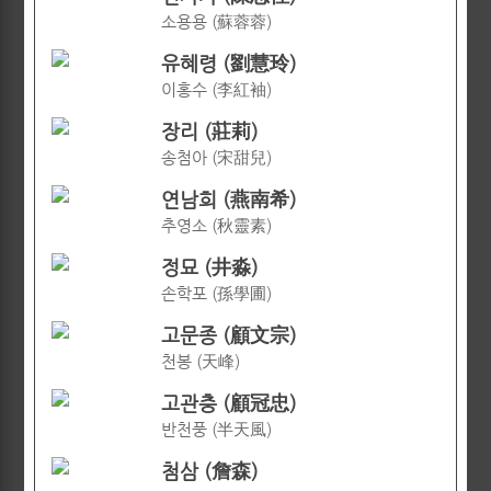
소용용 (蘇蓉蓉)
유혜령 (劉慧玲)
이홍수 (李紅袖)
장리 (莊莉)
송첨아 (宋甜兒)
연남희 (燕南希)
추영소 (秋靈素)
정묘 (井淼)
손학포 (孫學圃)
고문종 (顧文宗)
천봉 (天峰)
고관충 (顧冠忠)
반천풍 (半天風)
첨삼 (詹森)