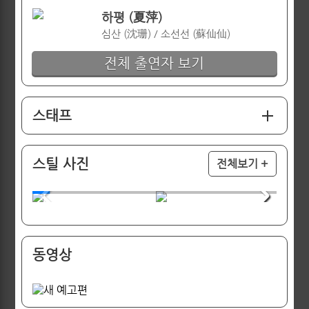
하평 (夏萍)
심산 (沈珊) / 소선선 (蘇仙仙)
전체 출연자 보기
스태프
스틸 사진
전체보기 +
동영상