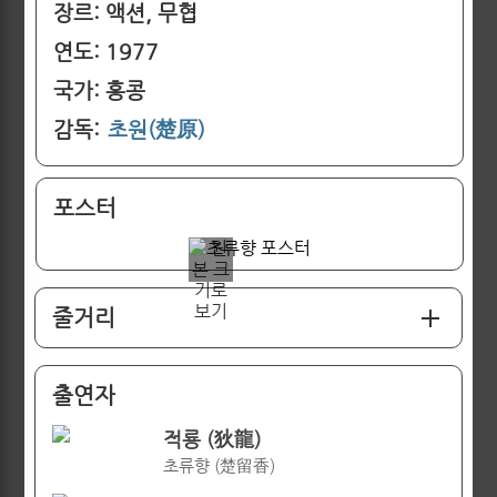
장르: 액션, 무협
연도: 1977
국가: 홍콩
감독:
초원(楚原)
포스터
줄거리
출연자
적룡 (狄龍)
초류향 (楚留香)