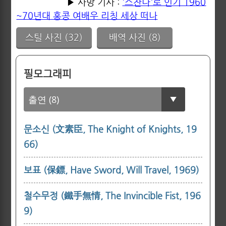
▶ 사망 기사 :
'스잔나'로 인기 1960
~70년대 홍콩 여배우 리칭 세상 떠나
스틸 사진 (32)
배역 사진 (8)
필모그래피
문소신 (文素臣, The Knight of Knights, 19
66)
보표 (保鏢, Have Sword, Will Travel, 1969)
철수무정 (鐵手無情, The Invincible Fist, 196
9)