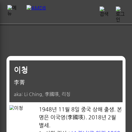
이청
李菁
aka: Li Ching, 李國瑛, 리칭
1948년 11월 8일 중국 상해 출생. 본
명은 이국영(李國瑛). 2018년 2월
별세.