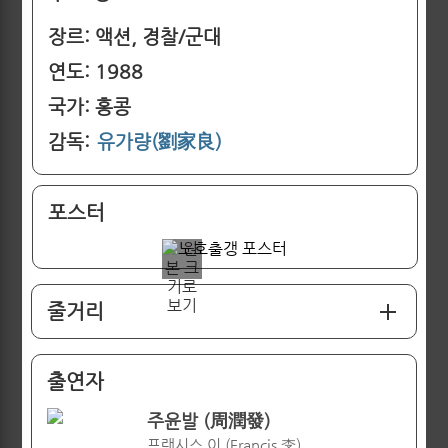
장르: 액션, 경찰/군대
연도: 1988
국가: 홍콩
감독:
유가량(劉家良)
포스터
줄거리
출연자
주윤발 (周潤發)
프랜시스 이 (Francis 李)