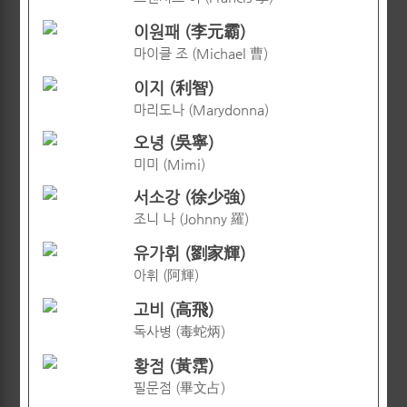
이원패 (李元霸)
마이클 조 (Michael 曹)
이지 (利智)
마리도나 (Marydonna)
오녕 (吳寧)
미미 (Mimi)
서소강 (徐少強)
조니 나 (Johnny 羅)
유가휘 (劉家輝)
아휘 (阿輝)
고비 (高飛)
독사병 (毒蛇炳)
황점 (黃霑)
필문점 (畢文占)