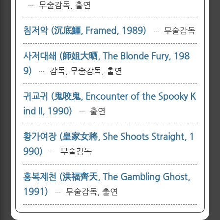
무술감독, 출연
···
침저악 (沉底鱷, Framed, 1989)
무술감독
···
사저대쇄 (師姐大晒, The Blonde Fury, 198
9)
감독, 무술감독, 출연
···
귀교귀 (鬼咬鬼, Encounter of the Spooky K
ind II, 1990)
출연
···
황가여장 (皇家女將, She Shoots Straight, 1
990)
무술감독
···
홍복제천 (洪福齊天, The Gambling Ghost,
1991)
무술감독, 출연
···