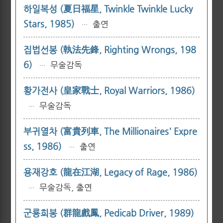
하일복성 (夏日福星, Twinkle Twinkle Lucky
Stars, 1985)
출연
···
집법선봉 (執法先鋒, Righting Wrongs, 198
6)
무술감독
···
황가전사 (皇家戰士, Royal Warriors, 1986)
무술감독
···
부귀열차 (富貴列車, The Millionaires' Expre
ss, 1986)
출연
···
용재강호 (龍在江湖, Legacy of Rage, 1986)
무술감독, 출연
···
군룡희봉 (群龍戲鳳, Pedicab Driver, 1989)