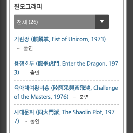
필모그래피
기린장 (麒麟掌, Fist of Unicorn, 1973)
출연
···
용쟁호투 (龍爭虎鬥, Enter the Dragon, 197
3)
출연
···
육아채여황비홍 (陸阿采與黃飛鴻, Challenge
of the Masters, 1976)
출연
···
사대문파 (四大門派, The Shaolin Plot, 197
7)
출연
···