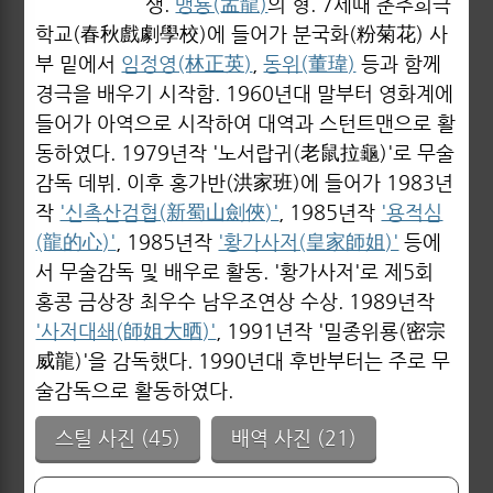
생.
맹룡(孟龍)
의 형. 7세때 춘추희극
학교(春秋戲劇學校)에 들어가 분국화(粉菊花) 사
부 밑에서
임정영(林正英)
,
동위(董瑋)
등과 함께
경극을 배우기 시작함. 1960년대 말부터 영화계에
들어가 아역으로 시작하여 대역과 스턴트맨으로 활
동하였다. 1979년작 '노서랍귀(老鼠拉龜)'로 무술
감독 데뷔. 이후 홍가반(洪家班)에 들어가 1983년
작
'신촉산검협(新蜀山劍俠)'
, 1985년작
'용적심
(龍的心)'
, 1985년작
'황가사저(皇家師姐)'
등에
서 무술감독 및 배우로 활동. '황가사저'로 제5회
홍콩 금상장 최우수 남우조연상 수상. 1989년작
'사저대쇄(師姐大晒)'
, 1991년작 '밀종위룡(密宗
威龍)'을 감독했다. 1990년대 후반부터는 주로 무
술감독으로 활동하였다.
스틸 사진 (45)
배역 사진 (21)