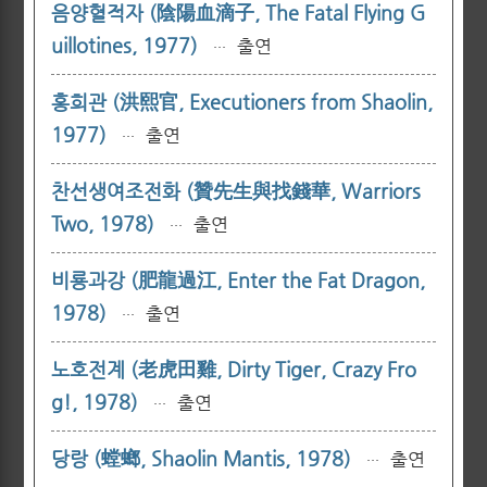
음양혈적자 (陰陽血滴子, The Fatal Flying G
uillotines, 1977)
출연
···
홍희관 (洪熙官, Executioners from Shaolin,
1977)
출연
···
찬선생여조전화 (贊先生與找錢華, Warriors
Two, 1978)
출연
···
비룡과강 (肥龍過江, Enter the Fat Dragon,
1978)
출연
···
노호전계 (老虎田雞, Dirty Tiger, Crazy Fro
g!, 1978)
출연
···
당랑 (螳螂, Shaolin Mantis, 1978)
출연
···