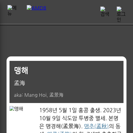
맹해
孟海
aka: Mang Hoi, 孟景海
1958년 5월 1일 홍콩 출생. 2023년
10월 9일 식도암 투병중 별세. 본명
은 맹경해(孟景海).
맹추(孟秋)
의 동