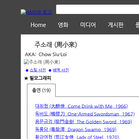
Home
영화
미디어
게시판
주소래 (周小來)
AKA:
Chow Siu-Loi
스틸 사진
배역 사진
●
●
★ 필모그래피
출연 (19)
대취협 (大醉俠, Come Drink with Me, 1966)
독비도 (獨臂刀, One-Armed Swordsman, 1967)
용문금검 (龍門金劍, The Golden Sword, 1969)
독룡담 (毒龍潭, Dragon Swamp, 1969)
황강여협 (荒江女俠, Lady of Steel, 1970)