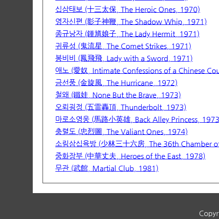
십삼태보 (十三太保, The Heroic Ones, 1970)
영자신편 (影子神鞭, The Shadow Whip, 1971)
종규낭자 (鍾馗娘子, The Lady Hermit, 1971)
귀류성 (鬼流星, The Comet Strikes, 1971)
봉비비 (鳳飛飛, Lady with a Sword, 1971)
애노 (愛奴, Intimate Confessions of a Chinese Cou
금선풍 (金旋風, The Hurricane, 1972)
철왜 (鐵娃, None But the Brave, 1973)
오뢰굉정 (五雷轟頂, Thunderbolt, 1973)
마로소영웅 (馬路小英雄, Back Alley Princess, 1973
충렬도 (忠烈圖, The Valiant Ones, 1974)
소림삼십육방 (少林三十六房, The 36th Chamber of S
중화장부 (中華丈夫, Heroes of the East, 1978)
무관 (武館, Martial Club, 1981)
Copyr