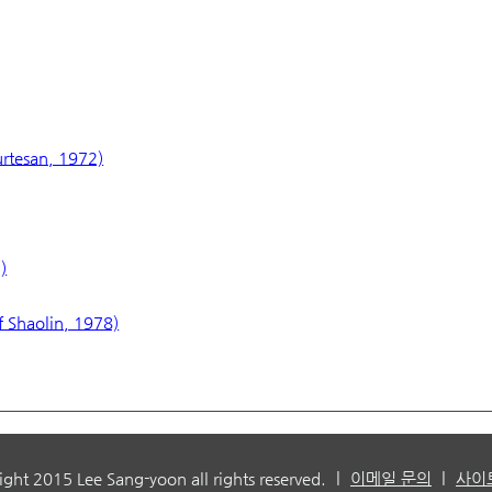
rtesan, 1972)
)
haolin, 1978)
|
|
ight 2015 Lee Sang-yoon all rights reserved.
이메일 문의
사이