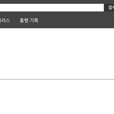
검
플러스
흥행 기록